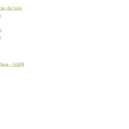
ção do Solo
o
o
o
fesa – SGIFR