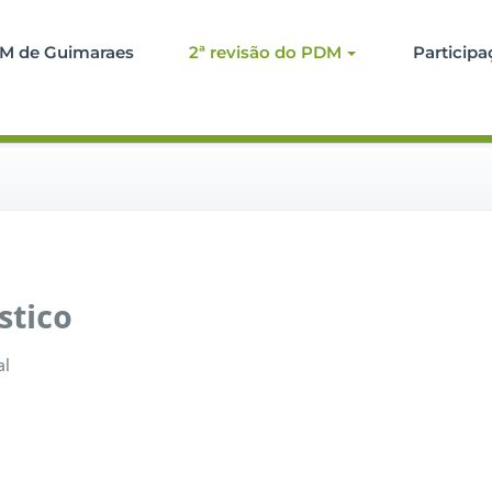
M de Guimaraes
2ª revisão do PDM
Participa
stico
al