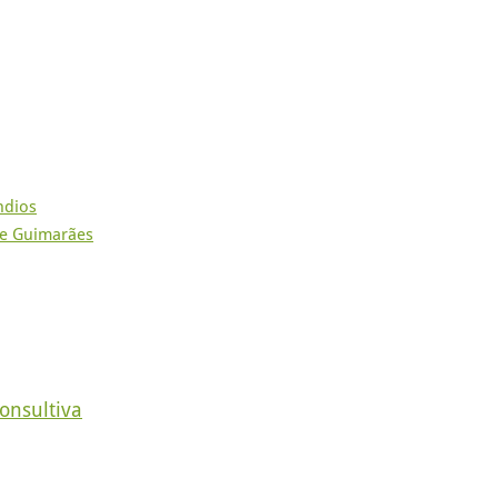
ndios
de Guimarães
onsultiva